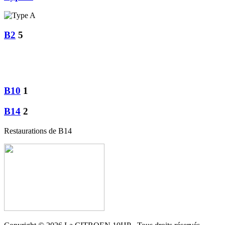
B2
5
B10
1
B14
2
Restaurations de B14