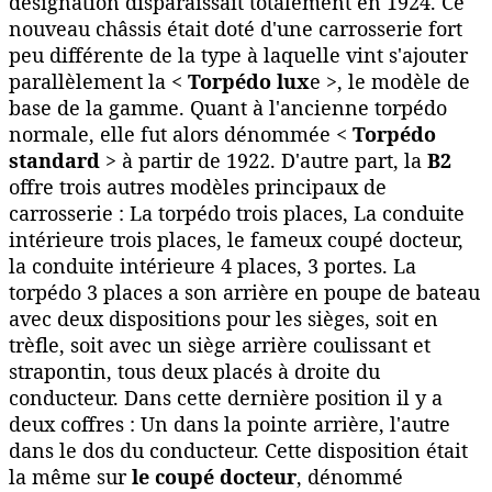
désignation disparaissait totalement en 1924. Ce
nouveau châssis était doté d'une carrosserie fort
peu différente de la type à laquelle vint s'ajouter
parallèlement la <
Torpédo lux
e >, le modèle de
base de la gamme. Quant à l'ancienne torpédo
normale, elle fut alors dénommée <
Torpédo
standard
> à partir de 1922. D'autre part, la
B2
offre trois autres modèles principaux de
carrosserie : La torpédo trois places, La conduite
intérieure trois places, le fameux coupé docteur,
la conduite intérieure 4 places, 3 portes. La
torpédo 3 places a son arrière en poupe de bateau
avec deux dispositions pour les sièges, soit en
trèfle, soit avec un siège arrière coulissant et
strapontin, tous deux placés à droite du
conducteur. Dans cette dernière position il y a
deux coffres : Un dans la pointe arrière, l'autre
dans le dos du conducteur. Cette disposition était
la même sur
le coupé docteur
, dénommé