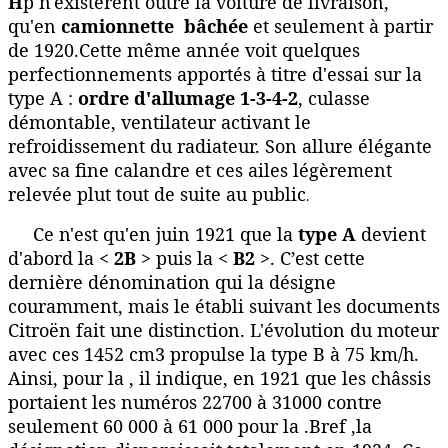
H
p n'existèrent outre la voiture de livraison,
qu'en
camionnette bâchée
et seulement à partir
de 1920.Cette même année voit quelques
perfectionnements apportés à titre d'essai sur la
type A :
ordre d'allumage 1-3-4-2
, culasse
démontable, ventilateur activant le
refroidissement du radiateur.
Son allure élégante
avec sa fine calandre et ces ailes légèrement
relevée plut tout de suite au public
.
Ce n'est qu'en juin 1921 que la
type A
devient
d'abord la <
2B
> puis la <
B2
>. C’est cette
dernière dénomination qui la désigne
couramment, mais le établi suivant les documents
Citroën fait une distinction. L'évolution du moteur
avec ces 1452 cm3 propulse la type B à 75 km/h.
Ainsi, pour la , il indique, en 1921 que les châssis
portaient les numéros 22700 à 31000 contre
seulement 60 000 à 61 000 pour la .Bref ,la